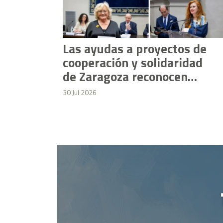
erta
Las ayudas a proyectos de
ia de
cooperación y solidaridad
» en
de Zaragoza reconocen
bano
iniciativas sanitarias en
30 Jul 2026
Honduras, Chad y Togo