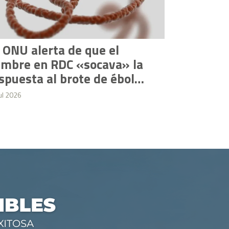
 ONU alerta de que el
La FCOMCI
mbre en RDC «socava» la
a proyec
spuesta al brote de ébola
a través 
e supera los 1.480
médicos 
ul 2026
28 Jul 2026
uertos