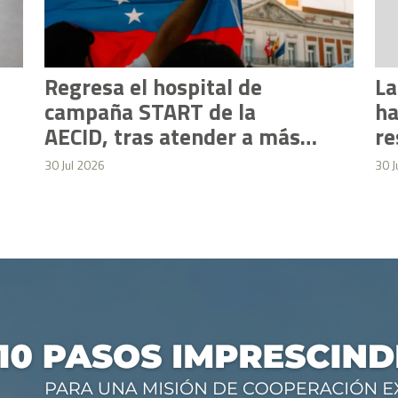
Regresa el hospital de
La
campaña START de la
ha
AECID, tras atender a más
re
de 7.200 personas en
qu
30 Jul 2026
30 J
Venezuela en un mes
m