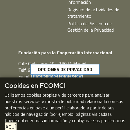
Información
Registro de actividades de
tratamiento
Política del Sistema de
Gestión de la Privacidad
Fundación para la Cooperación Internacional
Calle Cedaceros,10 - 28014 Madrid
OPCIONES DE PRIVACIDAD
Telf. 91 431 77 80
Email:
fundacion@fcomci.com
Cookies en FCOMCI
Webmail
Utilizamos cookies propias y de terceros para analizar
nuestros servicios y mostrarle publicidad relacionada con sus
preferencias en base a un perfil elaborado a partir de sus
hábitos de navegación (por ejemplo, páginas visitadas).
Puede obtener más información y configurar sus preferencias
AQUÍ
.