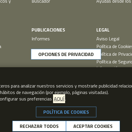
icos y
Buscador
Ayudas desde los
PUBLICACIONES
LEGAL
Informes
Aviso Legal
a
Política de Cookie
Política de Privac
OPCIONES DE PRIVACIDAD
Política de Seguri
Información
Registro de activ
tratamiento
ceros para analizar nuestros servicios y mostrarle publicidad relac
Política del Siste
s hábitos de navegación (por ejemplo, páginas visitadas).
Gestión de la Priv
onfigurar sus preferencias
AQUÍ
.
POLÍTICA DE COOKIES
NO, GRACIAS
© FCOMCI 2026
RECHAZAR TODOS
ACEPTAR COOKIES