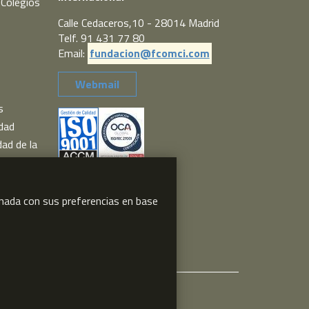
 Colegios
Calle Cedaceros,10 - 28014 Madrid
Telf. 91 431 77 80
Email:
fundacion@fcomci.com
Webmail
s
idad
dad de la
idades de
ionada con sus preferencias en base
ma de
acidad