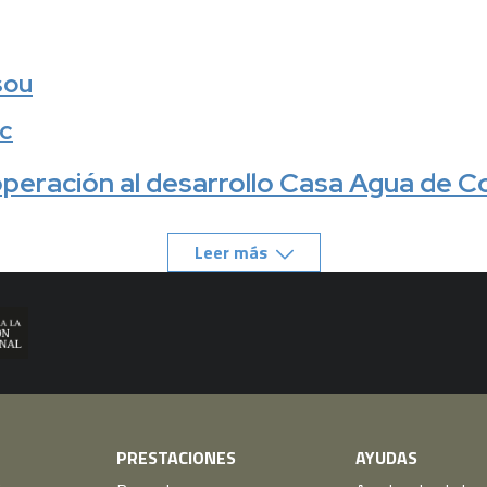
sou
c
peración al desarrollo Casa Agua de C
Leer más
PRESTACIONES
AYUDAS